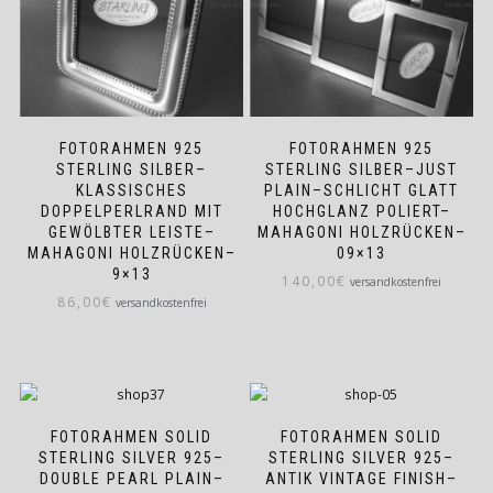
FOTORAHMEN 925
FOTORAHMEN 925
STERLING SILBER–
STERLING SILBER–JUST
KLASSISCHES
PLAIN–SCHLICHT GLATT
DOPPELPERLRAND MIT
HOCHGLANZ POLIERT–
GEWÖLBTER LEISTE–
MAHAGONI HOLZRÜCKEN–
MAHAGONI HOLZRÜCKEN–
09×13
9×13
140,00
€
versandkostenfrei
86,00
€
versandkostenfrei
FOTORAHMEN SOLID
FOTORAHMEN SOLID
STERLING SILVER 925–
STERLING SILVER 925–
DOUBLE PEARL PLAIN–
ANTIK VINTAGE FINISH–