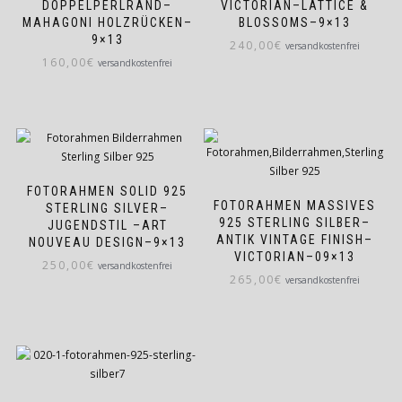
DOPPELPERLRAND–
VICTORIAN–LATTICE &
MAHAGONI HOLZRÜCKEN–
BLOSSOMS–9×13
9×13
240,00
€
versandkostenfrei
160,00
€
versandkostenfrei
FOTORAHMEN SOLID 925
FOTORAHMEN MASSIVES
STERLING SILVER–
925 STERLING SILBER–
JUGENDSTIL –ART
ANTIK VINTAGE FINISH–
NOUVEAU DESIGN–9×13
VICTORIAN–09×13
250,00
€
versandkostenfrei
265,00
€
versandkostenfrei