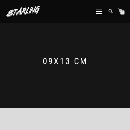
TOGGLE
0
NAVIGATION
09X13 CM