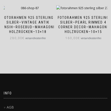
FOTORAHMEN 925 STERLING
FOTORAHMEN 925 STERLING
SILBER–VINTAGE ANTIK
SILBER–PEARL RIMMED 4
FINSIH–ROSEBUD–MAHAGONI
CORNER DECOR–MAHAGONI
HOLZRÜCKEN–13×18
HOLZRÜCKEN–10×15
280,00
€
160,00
€
versandkostenfrei
versandkostenfrei
INFO
AGB