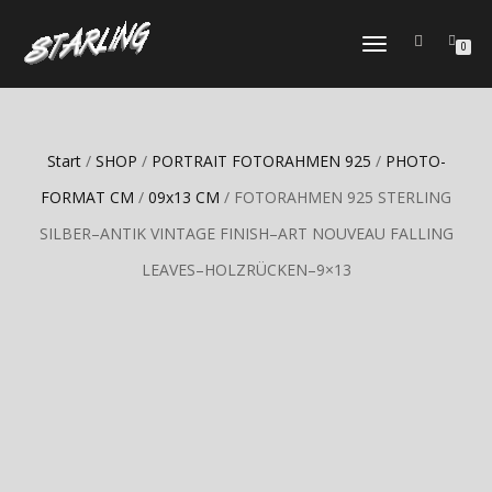
TOGGLE
0
NAVIGATION
Start
/
SHOP
/
PORTRAIT FOTORAHMEN 925
/
PHOTO-
FORMAT CM
/
09x13 CM
/ FOTORAHMEN 925 STERLING
SILBER–ANTIK VINTAGE FINISH–ART NOUVEAU FALLING
LEAVES–HOLZRÜCKEN–9×13