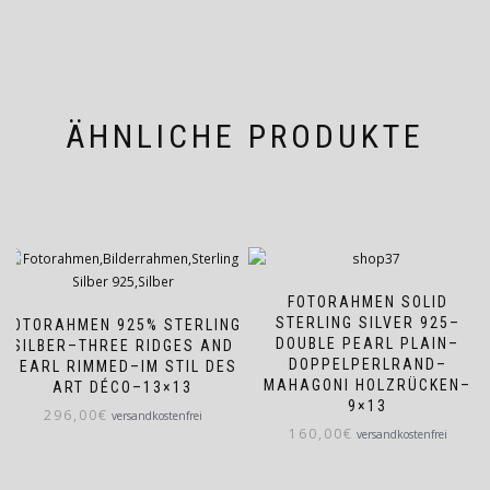
ÄHNLICHE PRODUKTE
FOTORAHMEN SOLID
STERLING SILVER 925–
FOTORAHMEN 925% STERLING
DOUBLE PEARL PLAIN–
SILBER–THREE RIDGES AND
DOPPELPERLRAND–
PEARL RIMMED–IM STIL DES
MAHAGONI HOLZRÜCKEN–
ART DÉCO–13×13
9×13
296,00
€
versandkostenfrei
160,00
€
versandkostenfrei