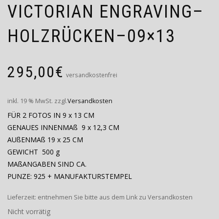
VICTORIAN ENGRAVING–
HOLZRÜCKEN–09×13
295,00
€
versandkostenfrei
inkl. 19 % MwSt.
zzgl.
Versandkosten
FÜR 2 FOTOS IN 9 x 13 CM
GENAUES INNENMAß 9 x 12,3 CM
AUßENMAß 19 x 25 CM
GEWICHT 500 g
MAßANGABEN SIND CA.
PUNZE: 925 + MANUFAKTURSTEMPEL
Lieferzeit:
entnehmen Sie bitte aus dem Link zu Versandkosten
Nicht vorrätig