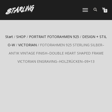
TOGGLE
0
NAVIGATION
Start
/
SHOP
/
PORTRAIT FOTORAHMEN 925
/
DESIGN + STIL
O-W
/
VICTORIAN
/ FOTORAHMEN 925 STERLING SILBER–
ANTIK VINTAGE FINISH–DOUBLE HEART SHAPED FRAME
VICTORIAN ENGRAVING–HOLZRÜCKEN–09×13