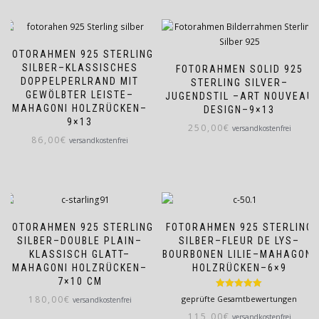
FOTORAHMEN 925 STERLING
SILBER–KLASSISCHES
FOTORAHMEN SOLID 925
DOPPELPERLRAND MIT
STERLING SILVER–
GEWÖLBTER LEISTE–
JUGENDSTIL –ART NOUVEAU
MAHAGONI HOLZRÜCKEN–
DESIGN–9×13
9×13
250,00
€
versandkostenfrei
86,00
€
versandkostenfrei
FOTORAHMEN 925 STERLING
FOTORAHMEN 925 STERLING
SILBER–DOUBLE PLAIN–
SILBER–FLEUR DE LYS–
KLASSISCH GLATT–
BOURBONEN LILIE–MAHAGONI
MAHAGONI HOLZRÜCKEN–
HOLZRÜCKEN–6×9
7×10 CM
Bewertet mit
180,00
€
geprüfte Gesamtbewertungen
versandkostenfrei
5.00
von 5
115,00
€
versandkostenfrei