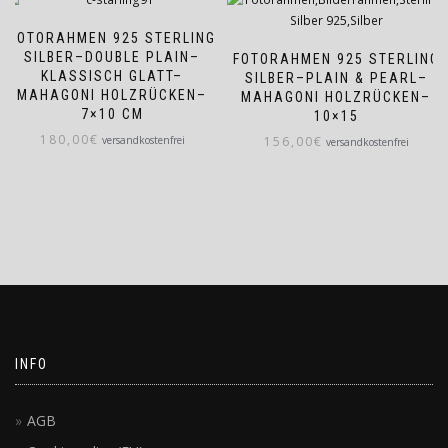
FOTORAHMEN 925 STERLING
SILBER–DOUBLE PLAIN–
FOTORAHMEN 925 STERLING
KLASSISCH GLATT–
SILBER–PLAIN & PEARL–
MAHAGONI HOLZRÜCKEN–
MAHAGONI HOLZRÜCKEN–
7×10 CM
10×15
180,00
€
versandkostenfrei
156,00
€
versandkostenfrei
INFO
AGB