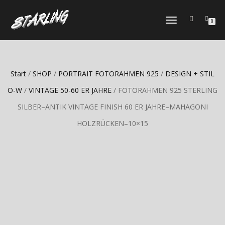
TOGGLE
0
NAVIGATION
Start
/
SHOP
/
PORTRAIT FOTORAHMEN 925
/
DESIGN + STIL
O-W
/
VINTAGE 50-60 ER JAHRE
/ FOTORAHMEN 925 STERLING
SILBER–ANTIK VINTAGE FINISH 60 ER JAHRE–MAHAGONI
HOLZRÜCKEN–10×15