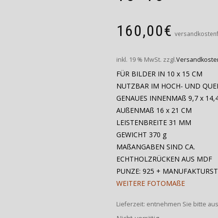
160,00
€
versandkostenf
inkl. 19 % MwSt.
zzgl.
Versandkoste
FÜR BILDER IN 10 x 15 CM
NUTZBAR IM HOCH- UND QU
GENAUES INNENMAß 9,7 x 14,
AUßENMAß 16 x 21 CM
LEISTENBREITE 31 MM
GEWICHT 370 g
MAßANGABEN SIND CA.
ECHTHOLZRÜCKEN AUS MDF
PUNZE: 925 + MANUFAKTURS
WEITERE FOTOMAßE
Lieferzeit:
entnehmen Sie bitte au