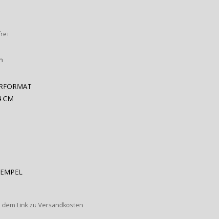
rei
n
ERFORMAT
4 CM
TEMPEL
s dem Link zu Versandkosten