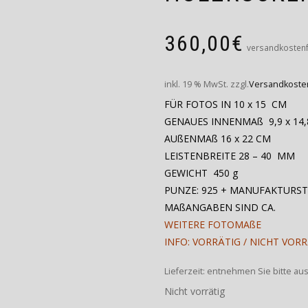
360,00
€
versandkostenf
inkl. 19 % MwSt.
zzgl.
Versandkoste
FÜR FOTOS IN 10 x 15 CM
GENAUES INNENMAß 9,9 x 14
AUßENMAß 16 x 22 CM
LEISTENBREITE 28 – 40 MM
GEWICHT 450 g
PUNZE: 925 + MANUFAKTURS
MAßANGABEN SIND CA.
WEITERE FOTOMAßE
INFO: VORRÄTIG / NICHT VOR
Lieferzeit:
entnehmen Sie bitte au
Nicht vorrätig