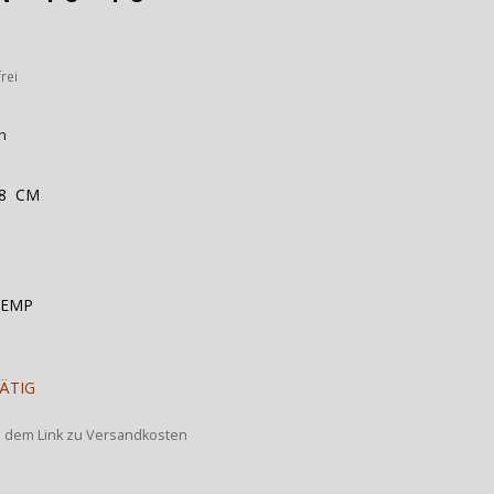
rei
n
,8 CM
TEMP
RÄTIG
s dem Link zu Versandkosten