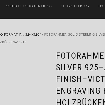
PORTRAIT FOTORAHMEN 925
KLEINSILBER 925
DIV
O-FORMAT IN
/
3.94x5.90"
/ FOTORAHMEN SOLID STERLING SILVER
ZRÜCKEN–10×15
FOTORAHMEN
SILVER 925
FINISH–VIC
ENGRAVING 
HOLZRÜCKE