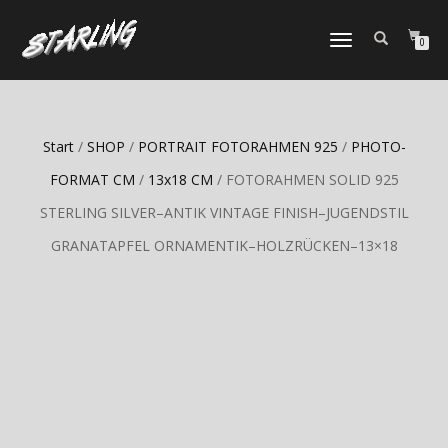
TOGGLE
0
NAVIGATION
Start
/
SHOP
/
PORTRAIT FOTORAHMEN 925
/
PHOTO-
FORMAT CM
/
13x18 CM
/ FOTORAHMEN SOLID 925
STERLING SILVER–ANTIK VINTAGE FINISH–JUGENDSTIL
GRANATAPFEL ORNAMENTIK–HOLZRÜCKEN–13×18