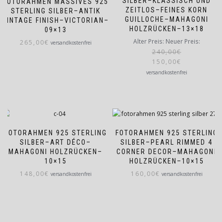
SILBER–KLASSISCH UND
FOTORAHMEN MASSIVES 925
ZEITLOS–FEINES KORN
STERLING SILBER–ANTIK
GUILLOCHE–MAHAGONI
VINTAGE FINISH–VICTORIAN–
HOLZRÜCKEN–13×18
09×13
Ursprünglicher
Aktuelle
Alter Preis:
Neuer Preis:
265,00
€
versandkostenfrei
Preis
Preis
240,00
€
150,00
war:
€
ist:
240,00€
150,00€
versandkostenfrei
FOTORAHMEN 925 STERLING
FOTORAHMEN 925 STERLING
SILBER–ART DÉCO–
SILBER–PEARL RIMMED 4
MAHAGONI HOLZRÜCKEN–
CORNER DECOR–MAHAGONI
10×15
HOLZRÜCKEN–10×15
148,00
€
160,00
€
versandkostenfrei
versandkostenfrei