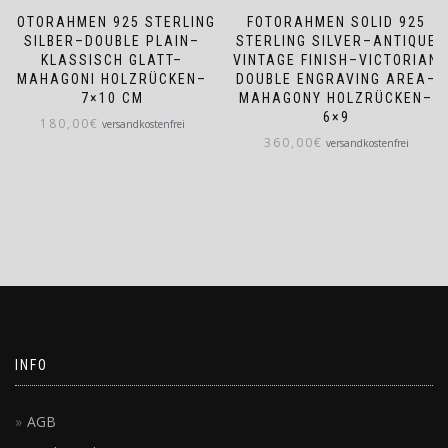
FOTORAHMEN 925 STERLING
FOTORAHMEN SOLID 925
SILBER–DOUBLE PLAIN–
STERLING SILVER–ANTIQUE
KLASSISCH GLATT–
VINTAGE FINISH–VICTORIAN
MAHAGONI HOLZRÜCKEN–
DOUBLE ENGRAVING AREA–
7×10 CM
MAHAGONY HOLZRÜCKEN–
6×9
180,00
€
versandkostenfrei
360,00
€
versandkostenfrei
INFO
AGB