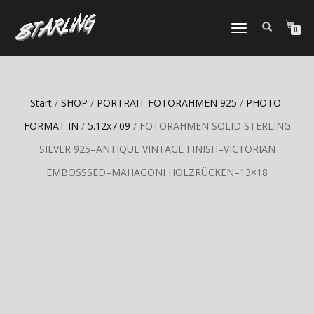
TOGGLE
0
NAVIGATION
Start
/
SHOP
/
PORTRAIT FOTORAHMEN 925
/
PHOTO-
FORMAT IN
/
5.12x7.09
/ FOTORAHMEN SOLID STERLING
SILVER 925–ANTIQUE VINTAGE FINISH–VICTORIAN
EMBOSSSED–MAHAGONI HOLZRÜCKEN–13×18