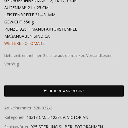
GENAUES INNENMAß 12,6 x 17,5 CM
AUßENMAß 21 x 25 CM
LEISTENBREITE 31-48 MM
GEWICHT 650 g
PUNZE: 925 + MANUFAKTURSTEMPEL
MAßANGABEN SIND CA.
WEITERE FOTOMAßE
Lieferzeit:
entnehmen Sie bitte aus dem Link zu Versandkosten
Vorrätig
IN DEN WARENKORB
Artikelnummer:
620-032-2
Kategorien:
13x18 CM
,
5.12x7.09
,
VICTORIAN
Schlagwörter:
925 STERLING SILBER
,
FOTORAHMEN