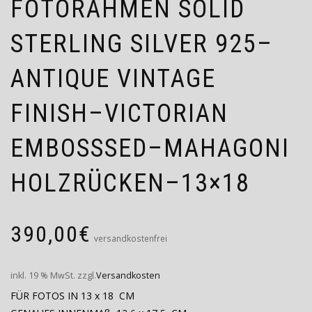
FOTORAHMEN SOLID
STERLING SILVER 925–
ANTIQUE VINTAGE
FINISH–VICTORIAN
EMBOSSSED–MAHAGONI
HOLZRÜCKEN–13×18
390,00
€
versandkostenfrei
inkl. 19 % MwSt.
zzgl.
Versandkosten
FÜR FOTOS IN 13 x 18 CM