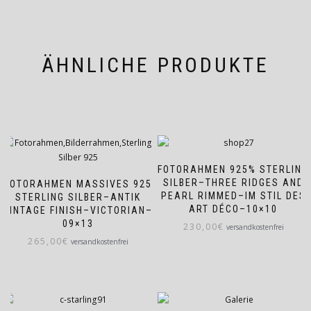
ÄHNLICHE PRODUKTE
FOTORAHMEN 925% STERLING
SILBER–THREE RIDGES AND
FOTORAHMEN MASSIVES 925
PEARL RIMMED–IM STIL DES
STERLING SILBER–ANTIK
ART DÉCO–10×10
VINTAGE FINISH–VICTORIAN–
09×13
230,00
€
versandkostenfrei
265,00
€
versandkostenfrei