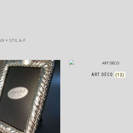
N + STIL A-F
ART DÉCO
(12)