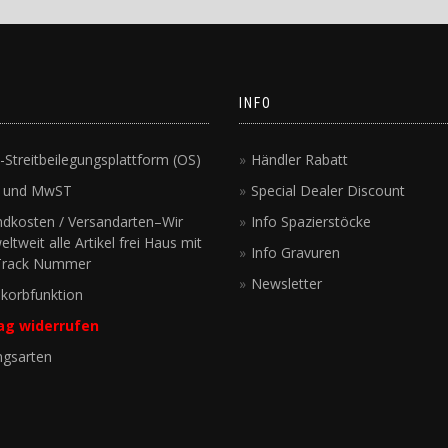
INFO
-Streitbeilegungsplattform (OS)
Händler Rabatt
e und MwST
Special Dealer Discount
ndkosten / Versandarten–Wir
Info Spazierstöcke
eltweit alle Artikel frei Haus mit
Info Gravuren
Track Nummer
Newsletter
korbfunktion
ag widerrufen
ngsarten