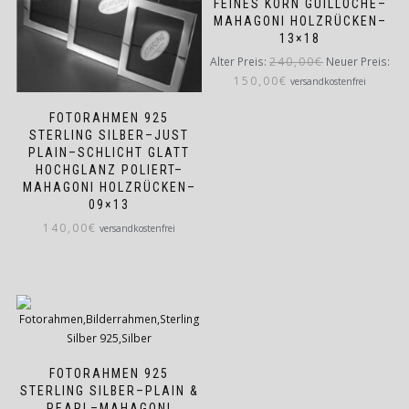
FEINES KORN GUILLOCHE–
MAHAGONI HOLZRÜCKEN–
13×18
Ursprünglicher
Alter Preis:
240,00
€
Neuer Preis:
Aktueller
Preis
150,00
€
versandkostenfrei
Preis
war:
FOTORAHMEN 925
ist:
240,00€
STERLING SILBER–JUST
150,00€.
PLAIN–SCHLICHT GLATT
HOCHGLANZ POLIERT–
MAHAGONI HOLZRÜCKEN–
09×13
140,00
€
versandkostenfrei
FOTORAHMEN 925
STERLING SILBER–PLAIN &
PEARL–MAHAGONI