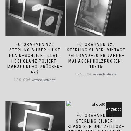
FOTORAHMEN 925
FOTORAHMEN 925
STERLING SILBER–JUST
STERLING SILBER–VINTAGE
PLAIN–SCHLICHT GLATT
PERLRAND–50 ER JAHRE–
HOCHGLANZ POLIERT–
MAHAGONI HOLZRÜCKEN–
MAHAGONI HOLZRÜCKEN–
10×15
6×9
125,00
€
versandkostenfrei
120,00
€
versandkostenfrei
Angebot!
FOTORAHMEN 925
STERLING SILBER–
KLASSISCH UND ZEITLOS–