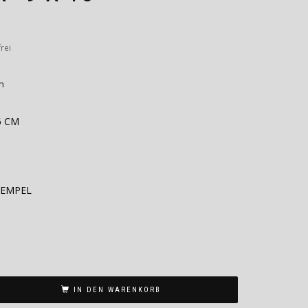
rei
n
6 CM
TEMPEL
IN DEN WARENKORB