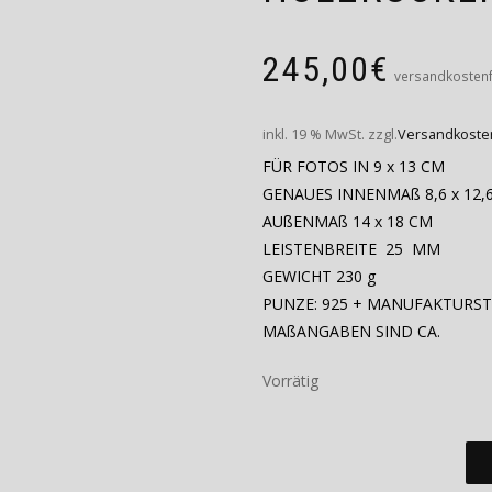
245,00
€
versandkostenf
inkl. 19 % MwSt.
zzgl.
Versandkoste
FÜR FOTOS IN 9 x 13 CM
GENAUES INNENMAß 8,6 x 12,
AUßENMAß 14 x 18 CM
LEISTENBREITE 25 MM
GEWICHT 230 g
PUNZE: 925 + MANUFAKTURS
MAßANGABEN SIND CA.
Vorrätig