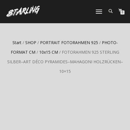
TOGGLE
0
NAVIGATION
Start
/
SHOP
/
PORTRAIT FOTORAHMEN 925
/
PHOTO-
FORMAT CM
/
10x15 CM
/ FOTORAHMEN 925 STERLING
SILBER–ART DÉCO PYRAMIDES–MAHAGONI HOLZRÜCKEN–
10×15