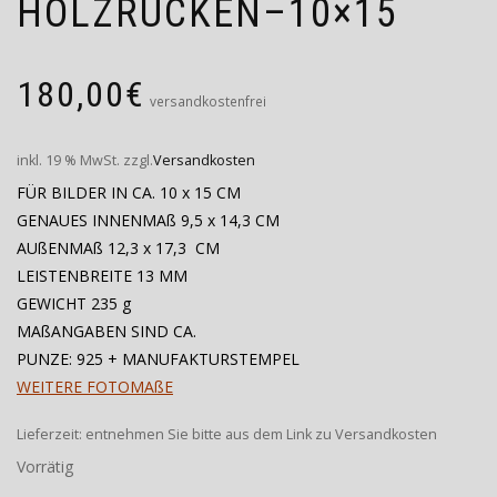
HOLZRÜCKEN–10×15
180,00
€
versandkostenfrei
inkl. 19 % MwSt.
zzgl.
Versandkosten
FÜR BILDER IN CA. 10 x 15 CM
GENAUES INNENMAß 9,5 x 14,3 CM
AUßENMAß 12,3 x 17,3 CM
LEISTENBREITE 13 MM
GEWICHT 235 g
MAßANGABEN SIND CA.
PUNZE: 925 + MANUFAKTURSTEMPEL
WEITERE FOTOMAßE
Lieferzeit:
entnehmen Sie bitte aus dem Link zu Versandkosten
Vorrätig