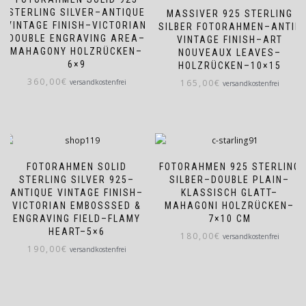
STERLING SILVER–ANTIQUE
MASSIVER 925 STERLING
VINTAGE FINISH–VICTORIAN
SILBER FOTORAHMEN–ANTIK
DOUBLE ENGRAVING AREA–
VINTAGE FINISH–ART
MAHAGONY HOLZRÜCKEN–
NOUVEAUX LEAVES–
6×9
HOLZRÜCKEN–10×15
360,00
€
versandkostenfrei
165,00
€
versandkostenfrei
FOTORAHMEN SOLID
FOTORAHMEN 925 STERLING
STERLING SILVER 925–
SILBER–DOUBLE PLAIN–
ANTIQUE VINTAGE FINISH–
KLASSISCH GLATT–
VICTORIAN EMBOSSSED &
MAHAGONI HOLZRÜCKEN–
ENGRAVING FIELD–FLAMY
7×10 CM
HEART–5×6
180,00
€
versandkostenfrei
190,00
€
versandkostenfrei