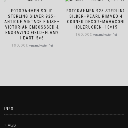
FOTORAHMEN SOLID
FOTORAHMEN 925 STERLING
STERLING SILVER 925–
SILBER–PEARL RIMMED 4
ANTIQUE VINTAGE FINISH–
CORNER DECOR–MAHAGONI
VICTORIAN EMBOSSSED &
HOLZRÜCKEN–10×15
ENGRAVING FIELD–FLAMY
160,00
€
versandkostenfrei
HEART–5×6
190,00
€
versandkostenfrei
INFO
AGB