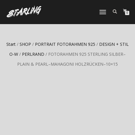
TOGGLE
0
NAVIGATION
Start
/
SHOP
/
PORTRAIT FOTORAHMEN 925
/
DESIGN + STIL
O-W
/
PERLRAND
/ FOTORAHMEN 925 STERLING SILBER–
PLAIN & PEARL–MAHAGONI HOLZRÜCKEN–10×15