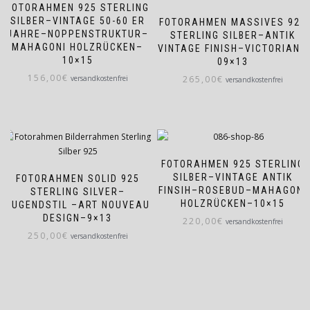
FOTORAHMEN 925 STERLING
SILBER–VINTAGE 50-60 ER
FOTORAHMEN MASSIVES 925
JAHRE–NOPPENSTRUKTUR–
STERLING SILBER–ANTIK
MAHAGONI HOLZRÜCKEN–
VINTAGE FINISH–VICTORIAN–
10×15
09×13
156,00
€
versandkostenfrei
265,00
€
versandkostenfrei
FOTORAHMEN 925 STERLING
SILBER–VINTAGE ANTIK
FOTORAHMEN SOLID 925
FINSIH–ROSEBUD–MAHAGONI
STERLING SILVER–
HOLZRÜCKEN–10×15
JUGENDSTIL –ART NOUVEAU
DESIGN–9×13
220,00
€
versandkostenfrei
250,00
€
versandkostenfrei