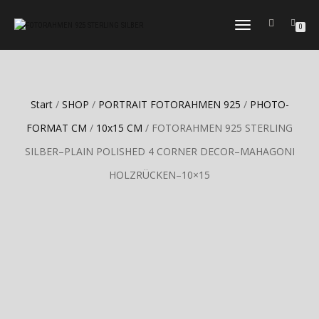
TOGGLE
0
NAVIGATION
Start
/
SHOP
/
PORTRAIT FOTORAHMEN 925
/
PHOTO-
FORMAT CM
/
10x15 CM
/ FOTORAHMEN 925 STERLING
SILBER–PLAIN POLISHED 4 CORNER DECOR–MAHAGONI
HOLZRÜCKEN–10×15