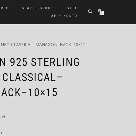
ERSES
SPAZIERSTÖCKE
SALE
0
MEIN KONTO
–NEO CLASSICAL–MAHAGONI BACK–10×15
 925 STERLING
 CLASSICAL–
BACK–10×15
rei
n