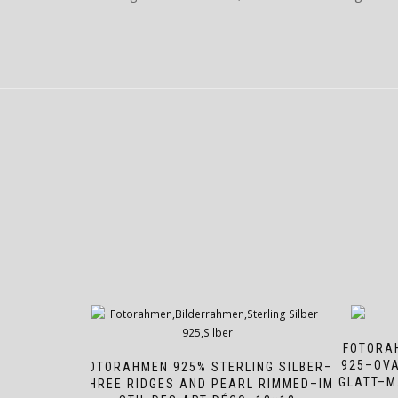
FOTORAH
925–OV
FOTORAHMEN 925% STERLING SILBER–
GLATT–M
THREE RIDGES AND PEARL RIMMED–IM