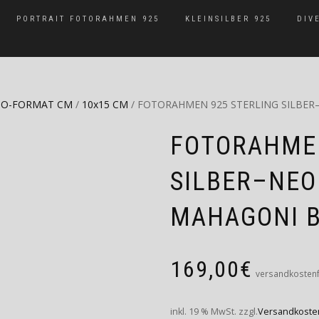
PORTRAIT FOTORAHMEN 925
KLEINSILBER 925
DIV
O-FORMAT CM
/
10x15 CM
/ FOTORAHMEN 925 STERLING SILBER
FOTORAHMEN
SILBER–NEO
MAHAGONI 
169,00
€
versandkostenf
inkl. 19 % MwSt.
zzgl.
Versandkoste