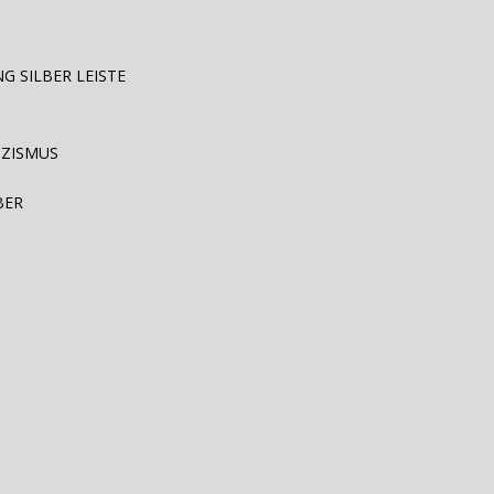
G SILBER LEISTE
IZISMUS
BER