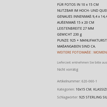
FÜR FOTOS IN 10 x 15 CM
NUTZBAR IM HOCH- UND QU
GENAUES INNENMAß 9,4 x 14,
AUßENMAß 15 x 20 CM
LEISTENBREITE 27 MM
GEWICHT 230 g
PUNZE: 925 + MANUFAKTURS
MAßANGABEN SIND CA.
WEITERE FOTOMAßE : MOMEN
Lieferzeit:
entnehmen Sie bitte au
Nicht vorrätig
Artikelnummer:
620-060-1
Kategorien:
10x15 CM
,
KLASSIZ
Schlagwörter:
925 STERLING SI