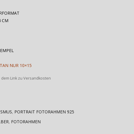
ERFORMAT
4 CM
TEMPEL
TAN NUR 10×15
s dem Link zu Versandkosten
ISMUS
,
PORTRAIT FOTORAHMEN 925
LBER
,
FOTORAHMEN