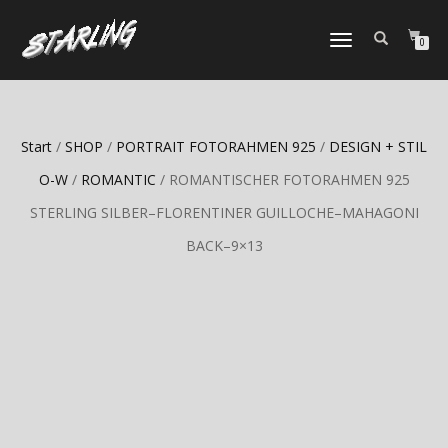
TOGGLE
0
NAVIGATION
Start
/
SHOP
/
PORTRAIT FOTORAHMEN 925
/
DESIGN + STIL
O-W
/
ROMANTIC
/ ROMANTISCHER FOTORAHMEN 925
STERLING SILBER–FLORENTINER GUILLOCHE–MAHAGONI
BACK–9×13