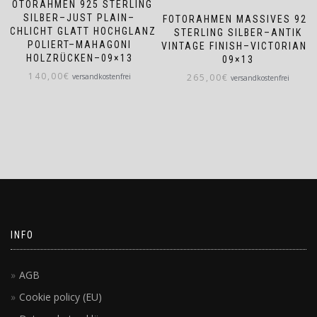
FOTORAHMEN 925 STERLING
SILBER–JUST PLAIN–
FOTORAHMEN MASSIVES 925
SCHLICHT GLATT HOCHGLANZ
STERLING SILBER–ANTIK
POLIERT–MAHAGONI
VINTAGE FINISH–VICTORIAN–
HOLZRÜCKEN–09×13
09×13
140,00
€
versandkostenfrei
265,00
€
versandkostenfrei
INFO
AGB
Cookie policy (EU)