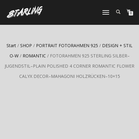
TOGGLE
0
NAVIGATION
Start
/
SHOP
/
PORTRAIT FOTORAHMEN 925
/
DESIGN + STIL
O-W
/
ROMANTIC
/ FOTORAHMEN 925 STERLING SILBER–
JUGENDSTIL–PLAIN POLISHED 4 CORNER ROMANTIC FLOWER
CALYX DECOR–MAHAGONI HOLZRÜCKEN–10×15