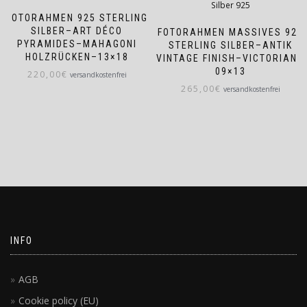
FOTORAHMEN 925 STERLING
SILBER–ART DÉCO
FOTORAHMEN MASSIVES 925
PYRAMIDES–MAHAGONI
STERLING SILBER–ANTIK
HOLZRÜCKEN–13×18
VINTAGE FINISH–VICTORIAN–
09×13
220,00
€
versandkostenfrei
265,00
€
versandkostenfrei
INFO
AGB
Cookie policy (EU)