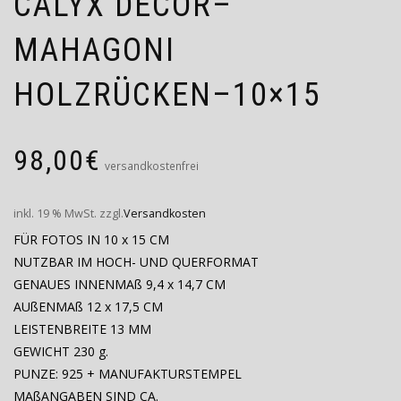
CALYX DECOR–
MAHAGONI
HOLZRÜCKEN–10×15
98,00
€
versandkostenfrei
inkl. 19 % MwSt.
zzgl.
Versandkosten
FÜR FOTOS IN 10 x 15 CM
NUTZBAR IM HOCH- UND QUERFORMAT
GENAUES INNENMAß 9,4 x 14,7 CM
AUßENMAß 12 x 17,5 CM
LEISTENBREITE 13 MM
GEWICHT 230 g.
PUNZE: 925 + MANUFAKTURSTEMPEL
MAßANGABEN SIND CA.