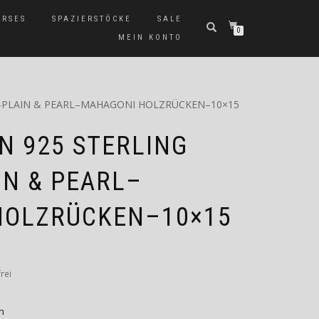
ERSES
SPAZIERSTÖCKE
SALE
0
MEIN KONTO
R–PLAIN & PEARL–MAHAGONI HOLZRÜCKEN–10×15
 925 STERLING
IN & PEARL–
HOLZRÜCKEN–10×15
rei
n