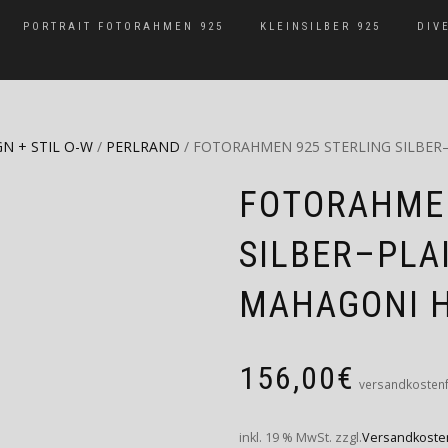
PORTRAIT FOTORAHMEN 925
KLEINSILBER 925
DIV
GN + STIL O-W
/
PERLRAND
/ FOTORAHMEN 925 STERLING SILBE
FOTORAHMEN
SILBER–PLA
MAHAGONI 
156,00
€
versandkostenf
inkl. 19 % MwSt.
zzgl.
Versandkoste