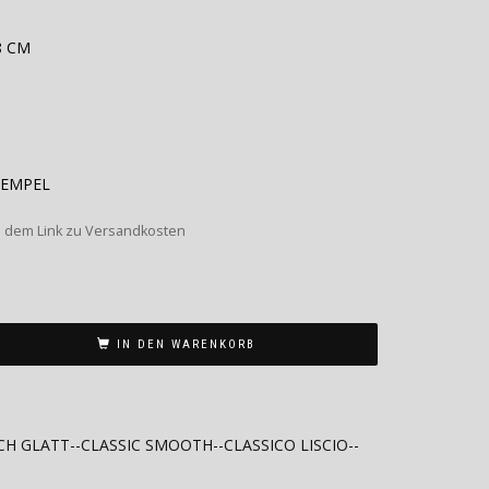
8 CM
TEMPEL
s dem Link zu Versandkosten
IN DEN WARENKORB
CH GLATT--CLASSIC SMOOTH--CLASSICO LISCIO--