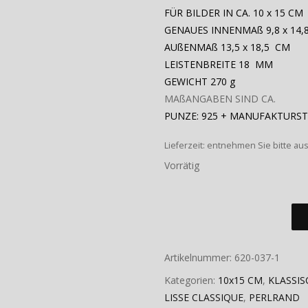
FÜR BILDER IN CA. 10 x 15 CM
GENAUES INNENMAß 9,8 x 14,
AUßENMAß 13,5 x 18,5 CM
LEISTENBREITE 18 MM
GEWICHT 270 g
MAßANGABEN SIND CA.
PUNZE: 925 + MANUFAKTURS
Lieferzeit:
entnehmen Sie bitte au
Vorrätig
Artikelnummer:
620-037-1
Kategorien:
10x15 CM
,
KLASSIS
LISSE CLASSIQUE
,
PERLRAND