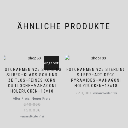
ÄHNLICHE PRODUKTE
Angebot!
FOTORAHMEN 925 STERLING
FOTORAHMEN 925 STERLING
SILBER–KLASSISCH UND
SILBER–ART DÉCO
ZEITLOS–FEINES KORN
PYRAMIDES–MAHAGONI
GUILLOCHE–MAHAGONI
HOLZRÜCKEN–13×18
HOLZRÜCKEN–13×18
220,00
€
versandkostenfrei
Ursprünglicher
Aktueller
Alter Preis:
Neuer Preis:
Preis
Preis
240,00
€
150,00
war:
€
ist:
240,00€
150,00€.
versandkostenfrei