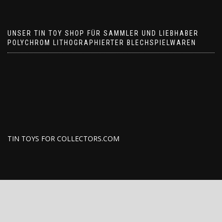
UNSER TIN TOY SHOP FÜR SAMMLER UND LIEBHABER
POLYCHROM LITHOGRAPHIERTER BLECHSPIELWAREN
TIN TOYS FOR COLLECTORS.COM
Tin-toys-for-collectors.com
https://www.tin-toys-for-