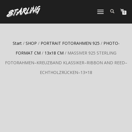
TOGGLE
0
NAVIGATION
Start
/
SHOP
/
PORTRAIT FOTORAHMEN 925
/
PHOTO-
FORMAT CM
/
13x18 CM
/ MASSIVER 925 STERLING
FOTORAHMEN–KREUZBAND KLASSIKER–RIBBON AND REED–
ECHTHOLZRÜCKEN–13×18