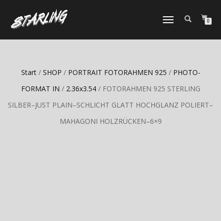
TOGGLE
0
NAVIGATION
Start
/
SHOP
/
PORTRAIT FOTORAHMEN 925
/
PHOTO-
FORMAT IN
/
2.36x3.54
/ FOTORAHMEN 925 STERLING
SILBER–JUST PLAIN–SCHLICHT GLATT HOCHGLANZ POLIERT–
MAHAGONI HOLZRÜCKEN–6×9