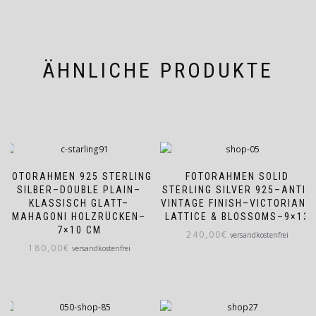
ÄHNLICHE PRODUKTE
FOTORAHMEN 925 STERLING
FOTORAHMEN SOLID
SILBER–DOUBLE PLAIN–
STERLING SILVER 925–ANTIK
KLASSISCH GLATT–
VINTAGE FINISH–VICTORIAN–
MAHAGONI HOLZRÜCKEN–
LATTICE & BLOSSOMS–9×13
7×10 CM
240,00
€
versandkostenfrei
180,00
€
versandkostenfrei