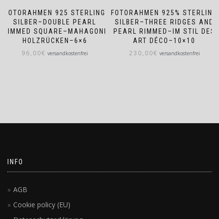
FOTORAHMEN 925 STERLING
FOTORAHMEN 925% STERLING
SILBER–DOUBLE PEARL
SILBER–THREE RIDGES AND
RIMMED SQUARE–MAHAGONI
PEARL RIMMED–IM STIL DES
HOLZRÜCKEN–6×6
ART DÉCO–10×10
96,00
€
230,00
€
versandkostenfrei
versandkostenfrei
INFO
AGB
Cookie policy (EU)